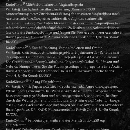
®
KadeFlora
Milchsäurebakterien Vaginalkapseln
Wirkstoff: Lactiplantibacillus plantarum, Stamm P 17630
Anwendungsgebiete: Zur Normalisierung der gestörten Vaginalflora nach
Antibiotikabehandlung einer bakteriellen Vaginose (bakterielle
Scheideninfektion). Zur Aufrechterhaltung der normalen Vaginalflora bei
wiederkehrenden Scheideninfektionen. Zu Risiken und Nebenwirkungen
lesen Sie die Packungsbeilage und fragen Sie Ihre Ärztin, Ihren Arzt oder in
Ihrer Apotheke. DR. KADE Pharmazeutische Fabrik GmbH, Berlin Stand:
10/2024
®
KadeFungin
3 Kombi-Packung, Vaginaltabletten und Creme.
Wirkstoff: Clotrimazol. Anwendungsgebiete: Infektionen der Scheide und
des äußeren Genitalbereiches durch Hefepilze (meist Candida albicans).
Die Creme enthält Benzylalkohol und Cetylstearylalkohol. Zu Risiken und
Nebenwirkungen lesen Sie die Packungsbeilage und fragen Sie Ihre Ärztin,
Ihren Arzt oder in Ihrer Apotheke. DR. KADE Pharmazeutische Fabrik
GmbH, Berlin Stand: 12/2023
®
KadeKliman
6,5 mg Filmtabletten
Wirkstoff: Cimicifugawurzelstock-Trockenextrakt. Anwendungsgebiete:
Pflanzliches Arzneimittel bei Wechseljahresbeschwerden, angewendet zur
Besserung von psychischen und neurovegetativen Beschwerden, bedingt
durch die Wechseljahre. Enthält Lactose. Zu Risiken und Nebenwirkungen
lesen Sie die Packungsbeilage und fragen Sie Ihre Ärztin, Ihren Arzt oder in
Ihrer Apotheke. DR. KADE Pharmazeutische Fabrik GmbH, Berlin Stand:
12/2023
®
KadeZyklus
bei Krämpfen während der Menstruation 250 mg
Filmtabletten
Wirkstoff: Schafgarbenkraut-Trockenextrakt. Anwendungsgebiete: