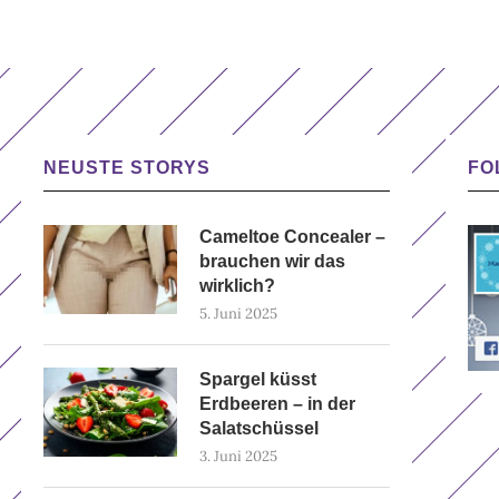
NEUSTE STORYS
FO
Cameltoe Concealer –
brauchen wir das
wirklich?
5. Juni 2025
Spargel küsst
Erdbeeren – in der
Salatschüssel
3. Juni 2025