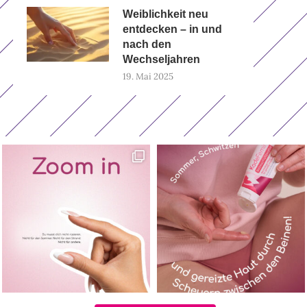
Weiblichkeit neu
entdecken – in und
nach den
Wechseljahren
19. Mai 2025