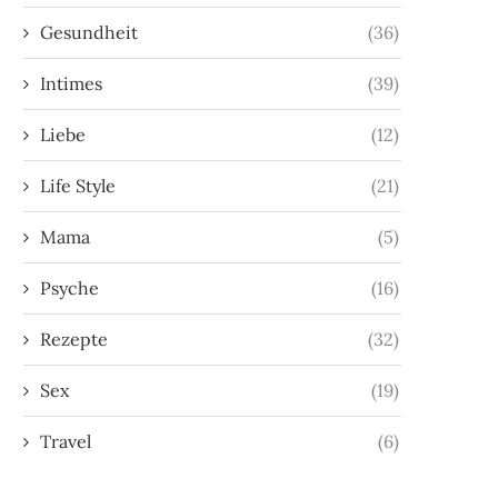
Gesundheit
(36)
Intimes
(39)
Liebe
(12)
Life Style
(21)
Mama
(5)
Psyche
(16)
Rezepte
(32)
Sex
(19)
Travel
(6)