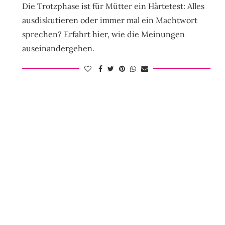
Die Trotzphase ist für Mütter ein Härtetest: Alles
ausdiskutieren oder immer mal ein Machtwort
sprechen? Erfahrt hier, wie die Meinungen
auseinandergehen.