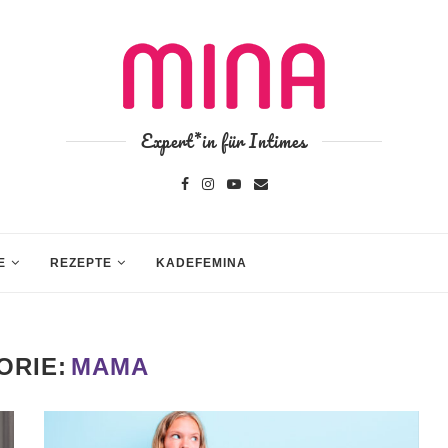
Expert*in für Intimes
E
REZEPTE
KADEFEMINA
ORIE:
MAMA