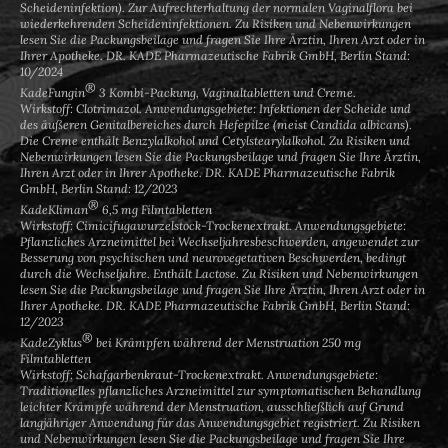
Scheideninfektion). Zur Aufrechterhaltung der normalen Vaginalflora bei
wiederkehrenden Scheideninfektionen. Zu Risiken und Nebenwirkungen
lesen Sie die Packungsbeilage und fragen Sie Ihre Ärztin, Ihren Arzt oder in
Ihrer Apotheke. DR. KADE Pharmazeutische Fabrik GmbH, Berlin Stand:
10/2024
®
KadeFungin
3 Kombi-Packung, Vaginaltabletten und Creme.
Wirkstoff: Clotrimazol. Anwendungsgebiete: Infektionen der Scheide und
des äußeren Genitalbereiches durch Hefepilze (meist Candida albicans).
Die Creme enthält Benzylalkohol und Cetylstearylalkohol. Zu Risiken und
Nebenwirkungen lesen Sie die Packungsbeilage und fragen Sie Ihre Ärztin,
Ihren Arzt oder in Ihrer Apotheke. DR. KADE Pharmazeutische Fabrik
GmbH, Berlin Stand: 12/2023
®
KadeKliman
6,5 mg Filmtabletten
Wirkstoff: Cimicifugawurzelstock-Trockenextrakt. Anwendungsgebiete:
Pflanzliches Arzneimittel bei Wechseljahresbeschwerden, angewendet zur
Besserung von psychischen und neurovegetativen Beschwerden, bedingt
durch die Wechseljahre. Enthält Lactose. Zu Risiken und Nebenwirkungen
lesen Sie die Packungsbeilage und fragen Sie Ihre Ärztin, Ihren Arzt oder in
Ihrer Apotheke. DR. KADE Pharmazeutische Fabrik GmbH, Berlin Stand:
12/2023
®
KadeZyklus
bei Krämpfen während der Menstruation 250 mg
Filmtabletten
Wirkstoff: Schafgarbenkraut-Trockenextrakt. Anwendungsgebiete:
Traditionelles pflanzliches Arzneimittel zur symptomatischen Behandlung
leichter Krämpfe während der Menstruation, ausschließlich auf Grund
langjähriger Anwendung für das Anwendungsgebiet registriert. Zu Risiken
und Nebenwirkungen lesen Sie die Packungsbeilage und fragen Sie Ihre