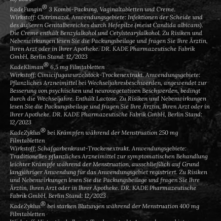
®
KadeFungin
3 Kombi-Packung, Vaginaltabletten und Creme.
Wirkstoff: Clotrimazol. Anwendungsgebiete: Infektionen der Scheide und
des äußeren Genitalbereiches durch Hefepilze (meist Candida albicans).
Die Creme enthält Benzylalkohol und Cetylstearylalkohol. Zu Risiken und
Nebenwirkungen lesen Sie die Packungsbeilage und fragen Sie Ihre Ärztin,
Ihren Arzt oder in Ihrer Apotheke. DR. KADE Pharmazeutische Fabrik
GmbH, Berlin Stand: 12/2023
®
KadeKliman
6,5 mg Filmtabletten
Wirkstoff: Cimicifugawurzelstock-Trockenextrakt. Anwendungsgebiete:
Pflanzliches Arzneimittel bei Wechseljahresbeschwerden, angewendet zur
Besserung von psychischen und neurovegetativen Beschwerden, bedingt
durch die Wechseljahre. Enthält Lactose. Zu Risiken und Nebenwirkungen
lesen Sie die Packungsbeilage und fragen Sie Ihre Ärztin, Ihren Arzt oder in
Ihrer Apotheke. DR. KADE Pharmazeutische Fabrik GmbH, Berlin Stand:
12/2023
®
KadeZyklus
bei Krämpfen während der Menstruation 250 mg
Filmtabletten
Wirkstoff: Schafgarbenkraut-Trockenextrakt. Anwendungsgebiete:
Traditionelles pflanzliches Arzneimittel zur symptomatischen Behandlung
leichter Krämpfe während der Menstruation, ausschließlich auf Grund
langjähriger Anwendung für das Anwendungsgebiet registriert. Zu Risiken
und Nebenwirkungen lesen Sie die Packungsbeilage und fragen Sie Ihre
Ärztin, Ihren Arzt oder in Ihrer Apotheke. DR. KADE Pharmazeutische
Fabrik GmbH, Berlin Stand: 12/2023
®
KadeZyklus
bei starken Blutungen während der Menstruation 400 mg
Filmtabletten