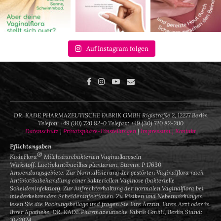
Auf Instagram folgen
DR. KADE PHARMAZEUTISCHE FABRIK GMBH Rigistraße 2, 12277 Berlin
Telefon: +49 (30) 720 82-0 Telefax: +49 (30) 720 82-200
Datenschutz
|
Privatsphäre-Einstellungen
|
Impressum |
Kontakt
Pflichtangaben
®
KadeFlora
Milchsäurebakterien Vaginalkapseln
Wirkstoff: Lactiplantibacillus plantarum, Stamm P 17630
Anwendungsgebiete: Zur Normalisierung der gestörten Vaginalflora nach
Antibiotikabehandlung einer bakteriellen Vaginose (bakterielle
Scheideninfektion). Zur Aufrechterhaltung der normalen Vaginalflora bei
wiederkehrenden Scheideninfektionen. Zu Risiken und Nebenwirkungen
lesen Sie die Packungsbeilage und fragen Sie Ihre Ärztin, Ihren Arzt oder in
Ihrer Apotheke. DR. KADE Pharmazeutische Fabrik GmbH, Berlin Stand:
10/2024